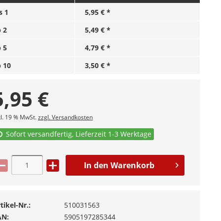
is
1
5,95 € *
b
2
5,49 € *
b
5
4,79 € *
b
10
3,50 € *
5,95
€
kl. 19 % MwSt.
zzgl. Versandkosten
Sofort versandfertig, Lieferzeit 1-3 Werktage
In den
Warenkorb
tikel-Nr.:
510031563
AN:
5905197285344