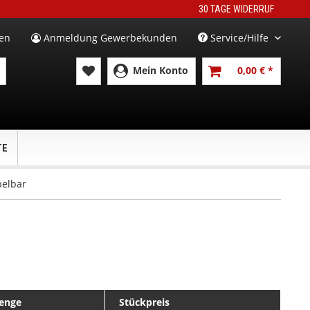
30 TAGE WIDERRUF
en
Anmeldung Gewerbekunden
Service/Hilfe
Mein Konto
0,00 € *
TE
pelbar
enge
Stückpreis