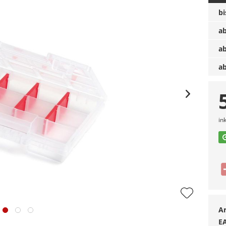
b
a
a
a
in
Ar
E