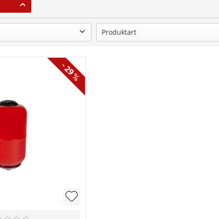
Produktart
Druckkessel
- 29