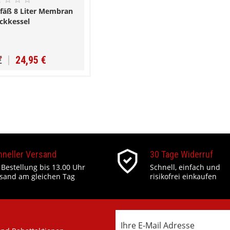
äß 8 Liter Membran
ckkessel
€
24,95 €
hneller Versand
30 Tage Widerruf
 Bestellung bis 13.00 Uhr
Schnell, einfach und
sand am gleichen Tag
risikofrei einkaufen