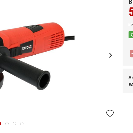
B
in
Ar
E