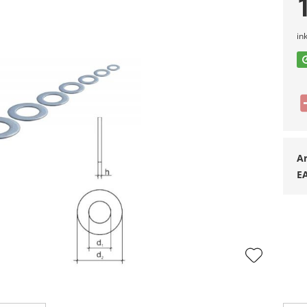
in
Ar
E