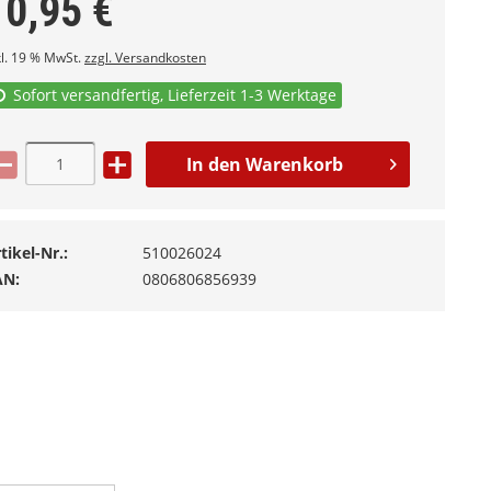
10,95
€
kl. 19 % MwSt.
zzgl. Versandkosten
Sofort versandfertig, Lieferzeit 1-3 Werktage
In den
Warenkorb
tikel-Nr.:
510026024
AN:
0806806856939