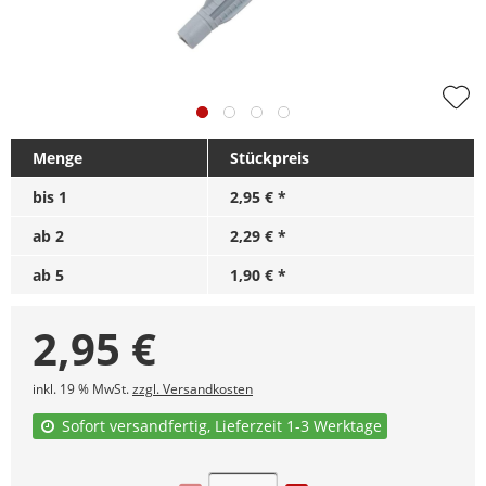
Menge
Stückpreis
bis
1
2,95 € *
ab
2
2,29 € *
ab
5
1,90 € *
2,95
€
inkl. 19 % MwSt.
zzgl. Versandkosten
Sofort versandfertig, Lieferzeit 1-3 Werktage