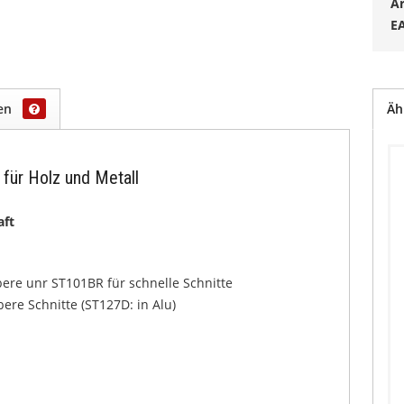
Ar
E
gen
Äh
für Holz und Metall
aft
ere unr ST101BR für schnelle Schnitte
ere Schnitte (ST127D: in Alu)