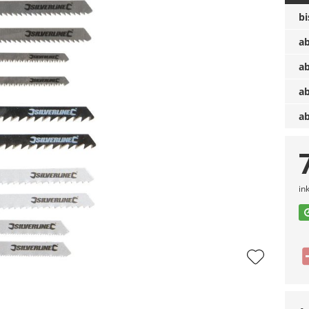
b
a
a
a
a
in