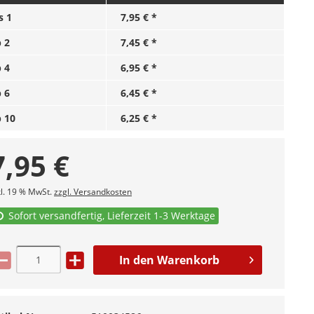
is
1
7,95 € *
b
2
7,45 € *
b
4
6,95 € *
b
6
6,45 € *
b
10
6,25 € *
7,95
€
kl. 19 % MwSt.
zzgl. Versandkosten
Sofort versandfertig, Lieferzeit 1-3 Werktage
In den
Warenkorb