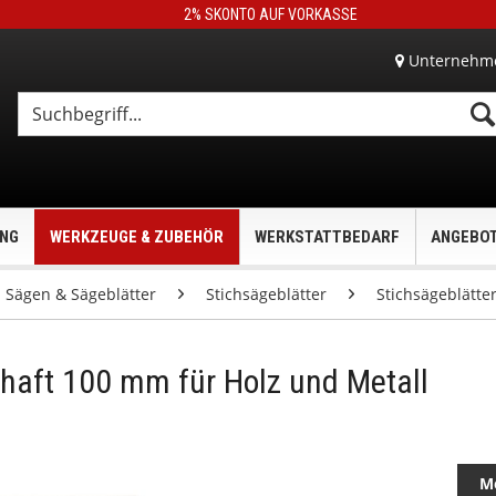
2% SKONTO AUF VORKASSE
Unternehm
UNG
WERKZEUGE & ZUBEHÖR
WERKSTATTBEDARF
ANGEBO
Sägen & Sägeblätter
Stichsägeblätter
Stichsägeblätte
chaft 100 mm für Holz und Metall
M