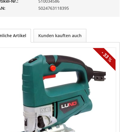
tikel-Nr.:
510034586
AN:
5024763118395
nliche Artikel
Kunden kauften auch
- 33