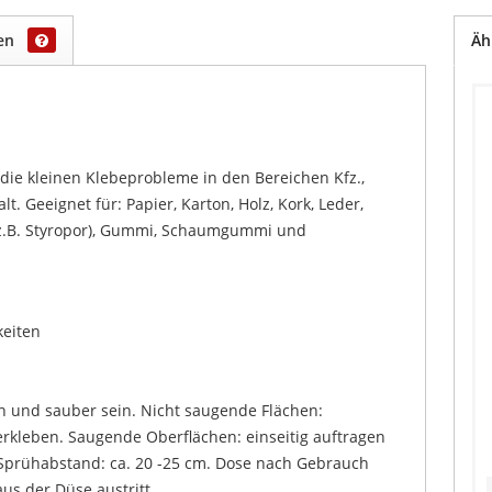
gen
Äh
 die kleinen Klebeprobleme in den Bereichen Kfz.,
. Geeignet für: Papier, Karton, Holz, Kork, Leder,
 (z.B. Styropor), Gummi, Schaumgummi und
keiten
ken und sauber sein. Nicht saugende Flächen:
erkleben. Saugende Oberflächen: einseitig auftragen
 Sprühabstand: ca. 20 -25 cm. Dose nach Gebrauch
s der Düse austritt.