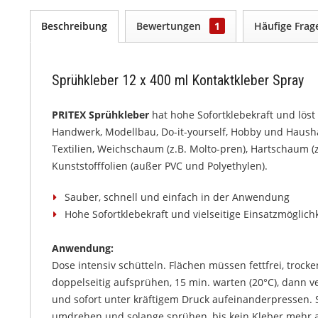
Beschreibung
Bewertungen
1
Häufige Fra
Sprühkleber 12 x 400 ml Kontaktkleber Spray
PRITEX Sprühkleber
hat hohe Sofortklebekraft und löst
Handwerk, Modellbau, Do-it-yourself, Hobby und Haushalt
Textilien, Weichschaum (z.B. Molto-pren), Hartschaum
Kunststofffolien (außer PVC und Polyethylen).
Sauber, schnell und einfach in der Anwendung
Hohe Sofortklebekraft und vielseitige Einsatzmöglich
Anwendung:
Dose intensiv schütteln. Flächen müssen fettfrei, troc
doppelseitig aufsprühen, 15 min. warten (20°C), dann v
und sofort unter kräftigem Druck aufeinanderpressen.
umdrehen und solange sprühen, bis kein Kleber mehr au