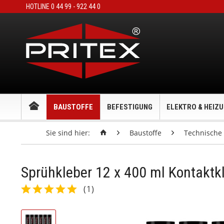
HOTLINE 0 44 99 - 922 44 0
BAUSTOFFE
BEFESTIGUNG
ELEKTRO & HEIZ
Sie sind hier:
Baustoffe
Technische 
Sprühkleber 12 x 400 ml Kontaktk
(
1
)