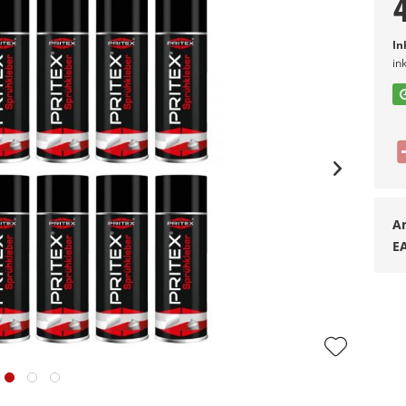
In
in
Ar
E