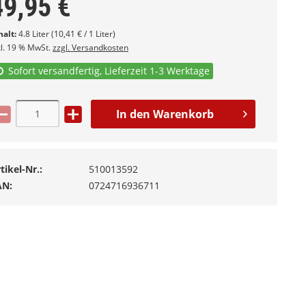
49,95
€
halt:
4.8 Liter (10,41 € / 1 Liter)
kl. 19 % MwSt.
zzgl. Versandkosten
Sofort versandfertig, Lieferzeit 1-3 Werktage
In den
Warenkorb
tikel-Nr.:
510013592
AN:
0724716936711