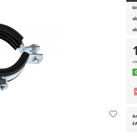
b
a
a
in
Ar
E