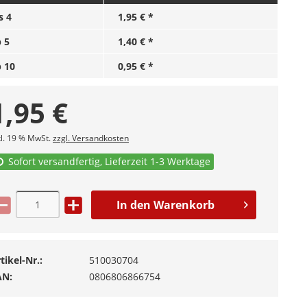
is
4
1,95 € *
b
5
1,40 € *
b
10
0,95 € *
1,95
€
kl. 19 % MwSt.
zzgl. Versandkosten
Sofort versandfertig, Lieferzeit 1-3 Werktage
In den
Warenkorb
tikel-Nr.:
510030704
AN:
0806806866754