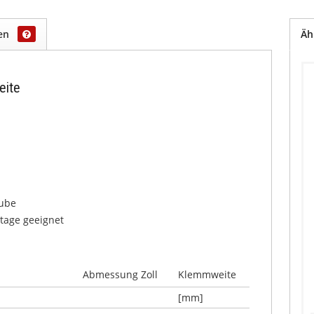
gen
Äh
eite
aube
ntage geeignet
Abmessung Zoll
Klemmweite
[mm]