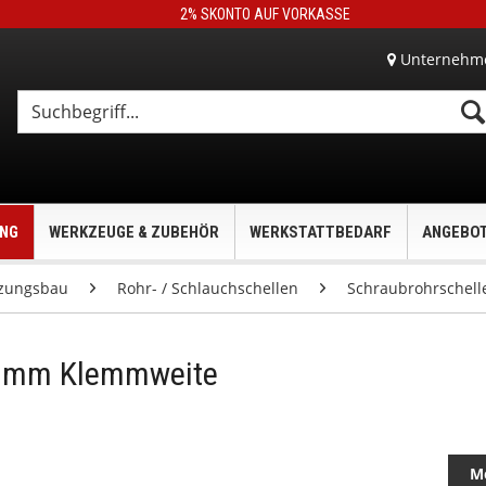
2% SKONTO AUF VORKASSE
Unternehm
UNG
WERKZEUGE & ZUBEHÖR
WERKSTATTBEDARF
ANGEBO
zungsbau
Rohr- / Schlauchschellen
Schraubrohrschell
19 mm Klemmweite
M