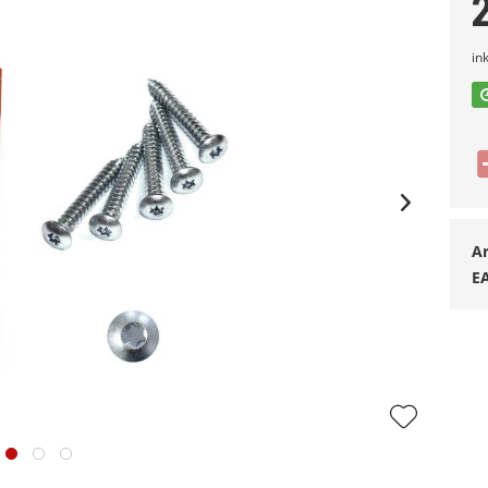
in
Ar
E