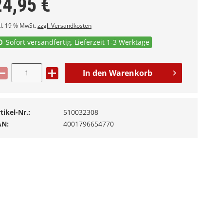
24,95
€
kl. 19 % MwSt.
zzgl. Versandkosten
Sofort versandfertig, Lieferzeit 1-3 Werktage
In den
Warenkorb
tikel-Nr.:
510032308
AN:
4001796654770