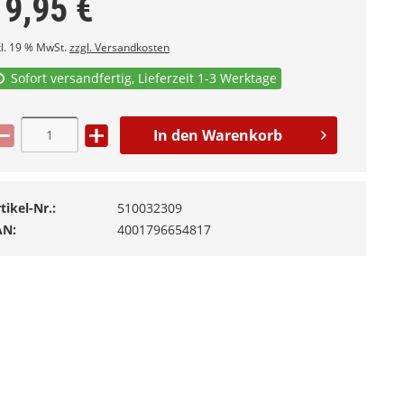
19,95
€
kl. 19 % MwSt.
zzgl. Versandkosten
Sofort versandfertig, Lieferzeit 1-3 Werktage
In den
Warenkorb
tikel-Nr.:
510032309
AN:
4001796654817