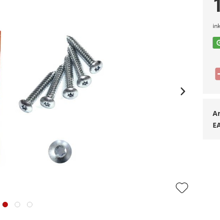
in
Ar
E