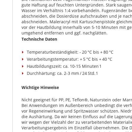
gute Haftung auf feuchten Untergründen. Stark sauge
Wasser im Verhältnis 1:4 vorbehandeln. Fugenränder be
abschneiden, die Dosierdüse aufschrauben und je nach
abschneiden. Maleracryl mit Kartuschenpistole gleich
vor der Hautbildung innerhalb von 5-10 Minuten mit g
umgehend entfernen und ggf. nachglätten.
Technische Daten
Temperaturbeständigkeit: - 20 °C bis + 80 °C
Verarbeitungstemperatur: + 5 °C bis + 40 °C
Hautbildungszeit: ca. 10-15 Minuten 1
Durchhärtung: ca. 2-3 mm / 24 Std. 1
Wichtige Hinweise
Nicht geeignet für PP, PE, Teflon®, Naturstein oder Ma
Bei Anwendungen im Außenbereich unbedingt die verfu
vor Regeneinwirkung und Spritzwasser schützen. Nied
die Aushärtung. Da wir keinen Einfluss auf die Lager
wir wegen der Vielzahl der zu verarbeitenden Materiali
Verarbeitungsergebnis im Einzelfall übernehmen. Die D