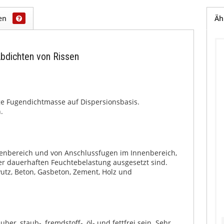
gen
Äh
bdichten von Rissen
ge Fugendichtmasse auf Dispersionsbasis.
.
enbereich und von Anschlussfugen im Innenbereich,
r dauerhaften Feuchtebelastung ausgesetzt sind.
 Putz, Beton, Gasbeton, Zement, Holz und
er, staub-, fremdstoff-, öl- und fettfrei sein. Sehr