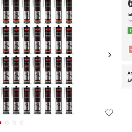
In
in
Ar
E