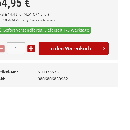
64,95
€
halt:
14.4 Liter (4,51 € / 1 Liter)
kl. 19 % MwSt.
zzgl. Versandkosten
Sofort versandfertig, Lieferzeit 1-3 Werktage
In den
Warenkorb
tikel-Nr.:
510033535
AN:
0806806850982