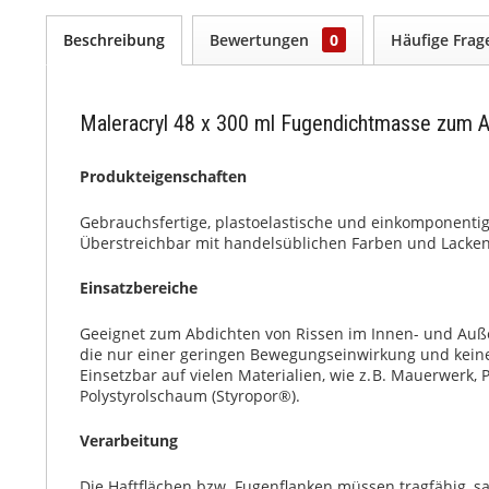
Beschreibung
Bewertungen
0
Häufige Fra
Maleracryl 48 x 300 ml Fugendichtmasse zum A
Produkteigenschaften
Gebrauchsfertige, plastoelastische und einkomponenti
Überstreichbar mit handelsüblichen Farben und Lacken
Einsatzbereiche
Geeignet zum Abdichten von Rissen im Innen- und Auß
die nur einer geringen Bewegungseinwirkung und keine
Einsetzbar auf vielen Materialien, wie z. B. Mauerwerk,
Polystyrolschaum (Styropor®).
Verarbeitung
Die Haftflächen bzw. Fugenflanken müssen tragfähig, saub