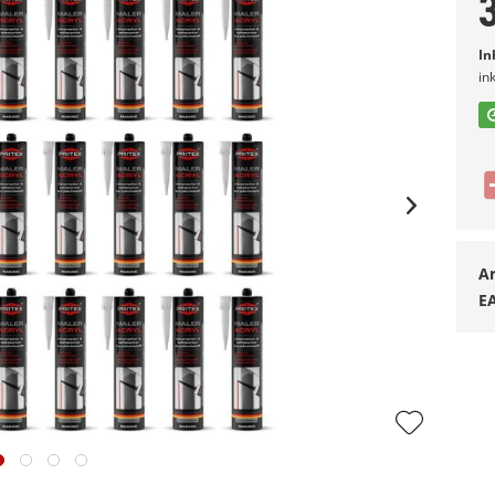
In
in
Ar
E