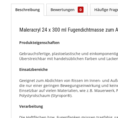
Beschreibung
Bewertungen
0
Häufige Fra
Maleracryl 24 x 300 ml Fugendichtmasse zum A
Produkteigenschaften
Gebrauchsfertige, plastoelastische und einkomponenti
Überstreichbar mit handelsüblichen Farben und Lacken
Einsatzbereiche
Geeignet zum Abdichten von Rissen im Innen- und Auß
die nur einer geringen Bewegungseinwirkung und keine
Einsetzbar auf vielen Materialien, wie z. B. Mauerwerk,
Polystyrolschaum (Styropor®).
Verarbeitung
Die Haftflächen bzw. Fugenflanken müssen tragfähig, saub