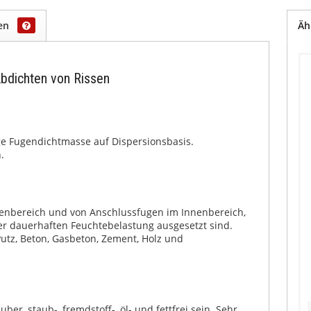
gen
Äh
bdichten von Rissen
ge Fugendichtmasse auf Dispersionsbasis.
.
enbereich und von Anschlussfugen im Innenbereich,
r dauerhaften Feuchtebelastung ausgesetzt sind.
 Putz, Beton, Gasbeton, Zement, Holz und
er, staub-, fremdstoff-, öl- und fettfrei sein. Sehr