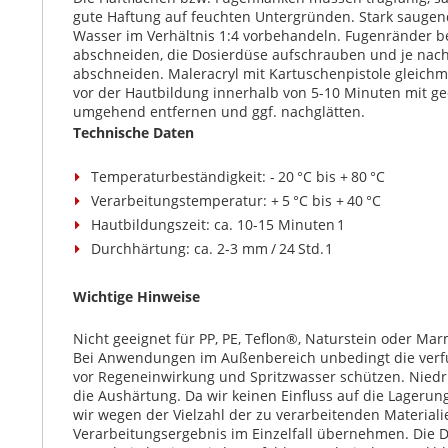
gute Haftung auf feuchten Untergründen. Stark sauge
Wasser im Verhältnis 1:4 vorbehandeln. Fugenränder be
abschneiden, die Dosierdüse aufschrauben und je nach
abschneiden. Maleracryl mit Kartuschenpistole gleich
vor der Hautbildung innerhalb von 5-10 Minuten mit g
umgehend entfernen und ggf. nachglätten.
Technische Daten
Temperaturbeständigkeit: - 20 °C bis + 80 °C
Verarbeitungstemperatur: + 5 °C bis + 40 °C
Hautbildungszeit: ca. 10-15 Minuten 1
Durchhärtung: ca. 2-3 mm / 24 Std. 1
Wichtige Hinweise
Nicht geeignet für PP, PE, Teflon®, Naturstein oder Ma
Bei Anwendungen im Außenbereich unbedingt die verfu
vor Regeneinwirkung und Spritzwasser schützen. Nied
die Aushärtung. Da wir keinen Einfluss auf die Lager
wir wegen der Vielzahl der zu verarbeitenden Materiali
Verarbeitungsergebnis im Einzelfall übernehmen. Die D