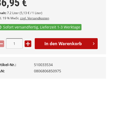
36,95
€
halt:
7.2 Liter (5,13 € / 1 Liter)
kl. 19 % MwSt.
zzgl. Versandkosten
Sofort versandfertig, Lieferzeit 1-3 Werktage
In den
Warenkorb
tikel-Nr.:
510033534
AN:
0806806850975