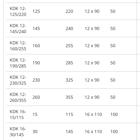
KDK 12-
125
220
12 x 90
50
125/220
KDK 12-
145
240
12 x 90
50
145/240
KDK 12-
160
255
12 x 90
50
160/255
KDK 12-
190
285
12 x 90
50
190/285
KDK 12-
230
325
12 x 90
50
230/325
KDK 12-
260
355
12 x 90
50
260/355
KDK 16-
15
115
16 x 110
100
15/115
KDK 16-
30
145
16 x 110
100
30/145