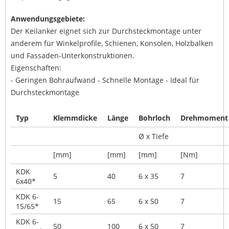
Anwendungsgebiete:
Der Keilanker eignet sich zur Durchsteckmontage unter
anderem für Winkelprofile, Schienen, Konsolen, Holzbalken
und Fassaden-Unterkonstruktionen.
Eigenschaften:
- Geringen Bohraufwand - Schnelle Montage - Ideal für
Durchsteckmontage
Typ
Klemmdicke
Länge
Bohrloch
Drehmoment
Ø x Tiefe
[mm]
[mm]
[mm]
[Nm]
KDK
5
40
6 x 35
7
6x40*
KDK 6-
15
65
6 x 50
7
15/65*
KDK 6-
50
100
6 x 50
7