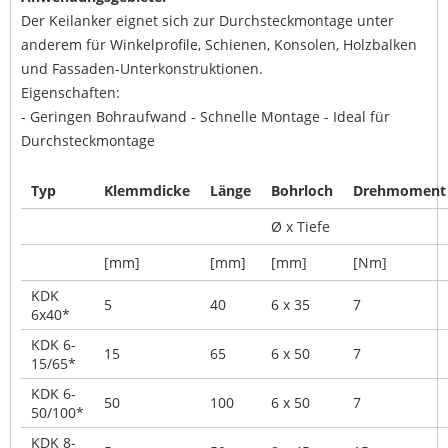
Der Keilanker eignet sich zur Durchsteckmontage unter
anderem für Winkelprofile, Schienen, Konsolen, Holzbalken
und Fassaden-Unterkonstruktionen.
Eigenschaften:
- Geringen Bohraufwand - Schnelle Montage - Ideal für
Durchsteckmontage
Typ
Klemmdicke
Länge
Bohrloch
Drehmoment
Ø x Tiefe
[mm]
[mm]
[mm]
[Nm]
KDK
5
40
6 x 35
7
6x40*
KDK 6-
15
65
6 x 50
7
15/65*
KDK 6-
50
100
6 x 50
7
50/100*
KDK 8-