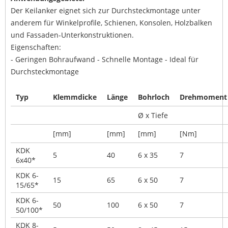
Der Keilanker eignet sich zur Durchsteckmontage unter
anderem für Winkelprofile, Schienen, Konsolen, Holzbalken
und Fassaden-Unterkonstruktionen.
Eigenschaften:
- Geringen Bohraufwand - Schnelle Montage - Ideal für
Durchsteckmontage
Typ
Klemmdicke
Länge
Bohrloch
Drehmoment
Ø x Tiefe
[mm]
[mm]
[mm]
[Nm]
KDK
5
40
6 x 35
7
6x40*
KDK 6-
15
65
6 x 50
7
15/65*
KDK 6-
50
100
6 x 50
7
50/100*
KDK 8-