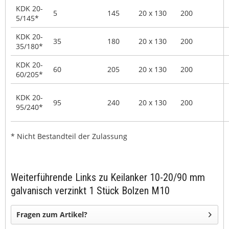
KDK 20-
5
145
20 x 130
200
5/145*
KDK 20-
35
180
20 x 130
200
35/180*
KDK 20-
60
205
20 x 130
200
60/205*
KDK 20-
95
240
20 x 130
200
95/240*
* Nicht Bestandteil der Zulassung
Weiterführende Links zu Keilanker 10-20/90 mm
galvanisch verzinkt 1 Stück Bolzen M10
Fragen zum Artikel?