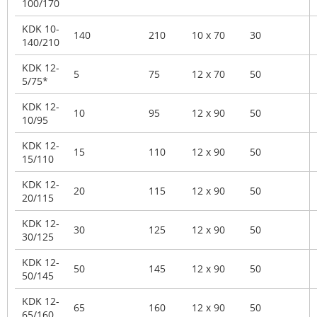
100/170
KDK 10-
140
210
10 x 70
30
140/210
KDK 12-
5
75
12 x 70
50
5/75*
KDK 12-
10
95
12 x 90
50
10/95
KDK 12-
15
110
12 x 90
50
15/110
KDK 12-
20
115
12 x 90
50
20/115
KDK 12-
30
125
12 x 90
50
30/125
KDK 12-
50
145
12 x 90
50
50/145
KDK 12-
65
160
12 x 90
50
65/160