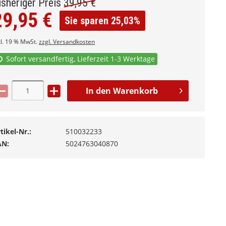
isheriger Preis
39,95
€
29,95
€
Sie sparen 25,03%
kl. 19 % MwSt.
zzgl. Versandkosten
Sofort versandfertig, Lieferzeit 1-3 Werktage
In den
Warenkorb
tikel-Nr.:
510032233
AN:
5024763040870