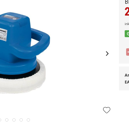
B
in
Ar
E