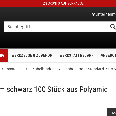
2% SKONTO AUF VORKASSE
Unternehm
UNG
WERKZEUGE & ZUBEHÖR
WERKSTATTBEDARF
ANGEBO
ktromontage
Kabelbinder
Kabelbinder Standard 7,6 x 
mm schwarz 100 Stück aus Polyamid
M