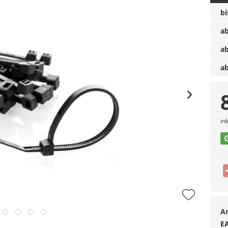
b
a
a
a
in
Ar
E