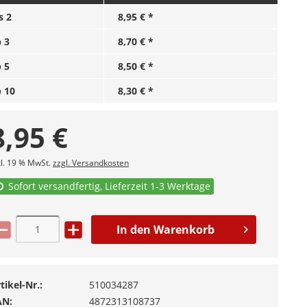
is
2
8,95 € *
b
3
8,70 € *
b
5
8,50 € *
b
10
8,30 € *
8,95
€
kl. 19 % MwSt.
zzgl. Versandkosten
Sofort versandfertig, Lieferzeit 1-3 Werktage
In den
Warenkorb
tikel-Nr.:
510034287
AN:
4872313108737