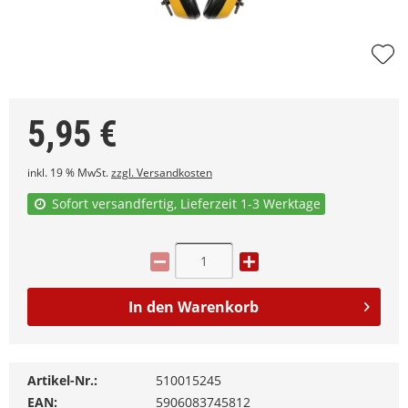
5,95
€
inkl. 19 % MwSt.
zzgl. Versandkosten
Sofort versandfertig, Lieferzeit 1-3 Werktage
In den
Warenkorb
Artikel-Nr.:
510015245
EAN:
5906083745812