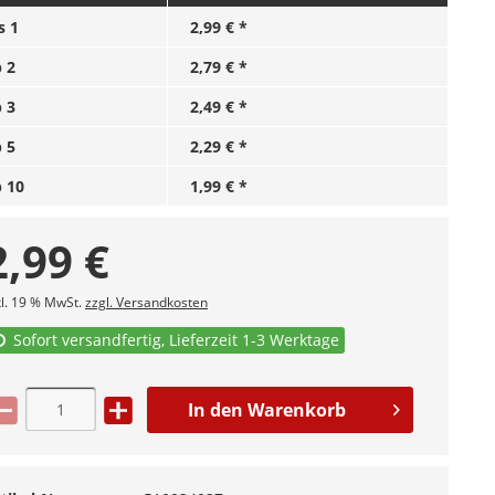
is
1
2,99 € *
b
2
2,79 € *
b
3
2,49 € *
b
5
2,29 € *
b
10
1,99 € *
2,99
€
kl. 19 % MwSt.
zzgl. Versandkosten
Sofort versandfertig, Lieferzeit 1-3 Werktage
In den
Warenkorb