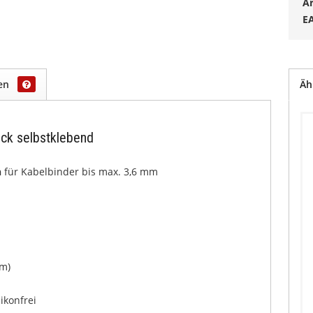
Ar
E
gen
Äh
ück selbstklebend
n
für Kabelbinder bis max. 3,6 mm
mm)
likonfrei