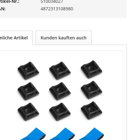
tikel-Nr.:
510034027
AN:
4872313108980
nliche Artikel
Kunden kauften auch