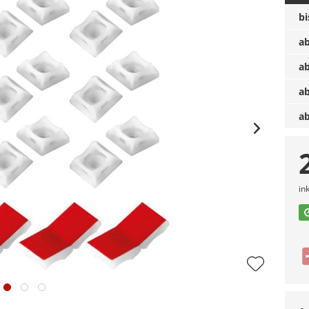
b
a
a
a
a
in