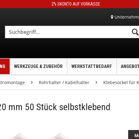
2% SKONTO AUF VORKASSE
Unternehm
UNG
WERKZEUGE & ZUBEHÖR
WERKSTATTBEDARF
ANGEBO
ktromontage
Rohrhalter / Kabelhalter
Klebesockel für 
 20 mm 50 Stück selbstklebend
M