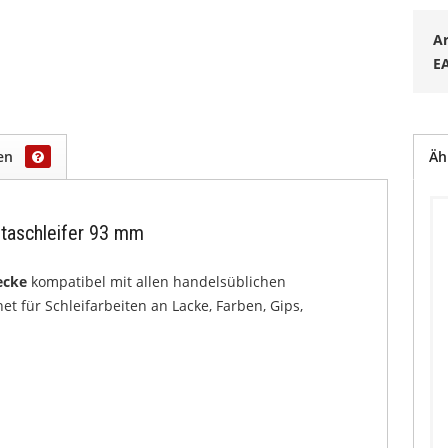
Ar
E
gen
Äh
ltaschleifer 93 mm
iecke
kompatibel mit allen handelsüblichen
t für Schleifarbeiten an Lacke, Farben, Gips,