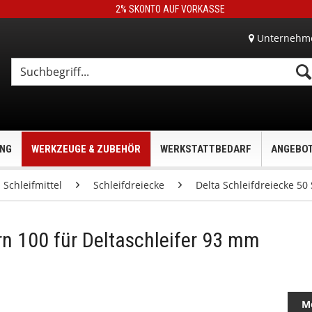
2% SKONTO AUF VORKASSE
Unternehm
UNG
WERKZEUGE & ZUBEHÖR
WERKSTATTBEDARF
ANGEBO
Schleifmittel
Schleifdreiecke
Delta Schleifdreiecke 50
rn 100 für Deltaschleifer 93 mm
M