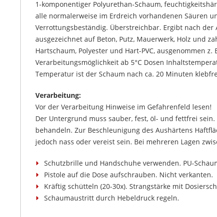
1-komponentiger Polyurethan-Schaum, feuchtigkeitshär
alle normalerweise im Erdreich vorhandenen Säuren und
Verrottungsbeständig. Überstreichbar. Ergibt nach der
ausgezeichnet auf Beton, Putz, Mauerwerk, Holz und zahl
Hartschaum, Polyester und Hart-PVC, ausgenommen z. B.
Verarbeitungsmöglichkeit ab 5°C Dosen Inhaltstemper
Temperatur ist der Schaum nach ca. 20 Minuten klebfre
Verarbeitung:
Vor der Verarbeitung Hinweise im Gefahrenfeld lesen!
Der Untergrund muss sauber, fest, öl- und fettfrei sein
behandeln. Zur Beschleunigung des Aushärtens Haftfläc
jedoch nass oder vereist sein. Bei mehreren Lagen zwi
Schutzbrille und Handschuhe verwenden. PU-Schaum-
Pistole auf die Dose aufschrauben. Nicht verkanten.
Kräftig schütteln (20-30x). Strangstärke mit Dosiersc
Schaumaustritt durch Hebeldruck regeln.