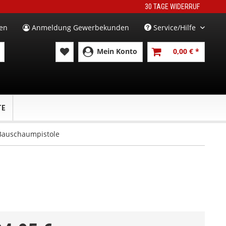
30 TAGE WIDERRUF
en
Anmeldung Gewerbekunden
Service/Hilfe
Mein Konto
0,00 € *
TE
 Bauschaumpistole