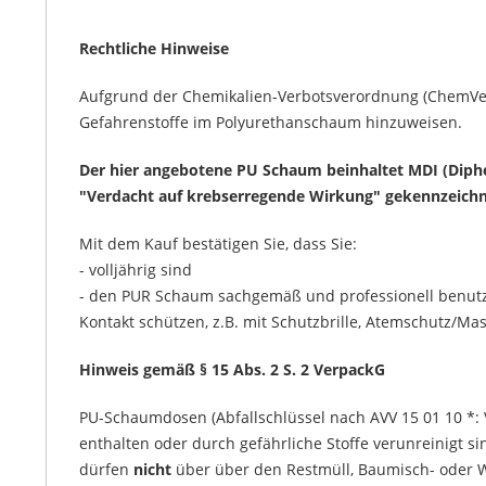
Rechtliche Hinweise
Aufgrund der Chemikalien-Verbotsverordnung (ChemVerbo
Gefahrenstoffe im Polyurethanschaum hinzuweisen.
Der hier angebotene PU Schaum beinhaltet MDI (Diph
"Verdacht auf krebserregende Wirkung" gekennzeichne
Mit dem Kauf bestätigen Sie, dass Sie:
- volljährig sind
- den PUR Schaum sachgemäß und professionell benut
Kontakt schützen, z.B. mit Schutzbrille, Atemschutz/M
Hinweis gemäß § 15 Abs. 2 S. 2 VerpackG
PU-Schaumdosen (Abfallschlüssel nach AVV 15 01 10 *: 
enthalten oder durch gefährliche Stoffe verunreinigt si
dürfen
nicht
über über den Restmüll, Baumisch- oder W