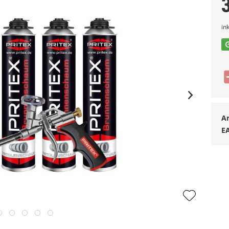
in
Ar
E