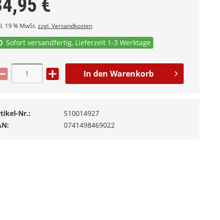
34,95
€
kl. 19 % MwSt.
zzgl. Versandkosten
Sofort versandfertig, Lieferzeit 1-3 Werktage
In den
Warenkorb
tikel-Nr.:
510014927
AN:
0741498469022