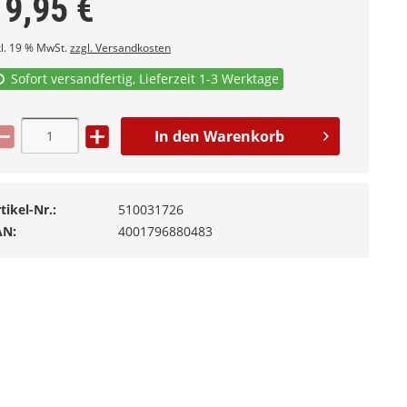
19,95
€
kl. 19 % MwSt.
zzgl. Versandkosten
Sofort versandfertig, Lieferzeit 1-3 Werktage
In den
Warenkorb
tikel-Nr.:
510031726
AN:
4001796880483