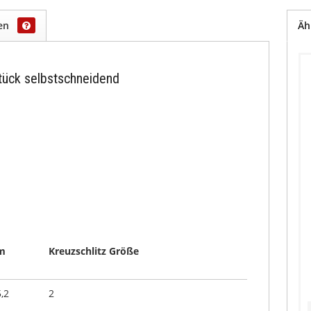
gen
Äh
tück selbstschneidend
m
Kreuzschlitz Größe
5,2
2