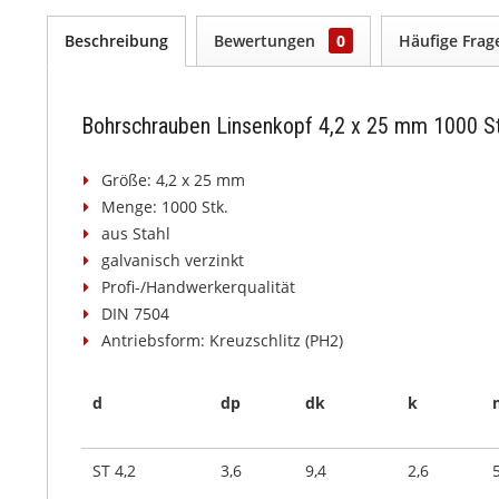
Beschreibung
Bewertungen
0
Häufige Fra
Bohrschrauben Linsenkopf 4,2 x 25 mm 1000 S
Größe: 4,2 x 25 mm
Menge: 1000 Stk.
aus Stahl
galvanisch verzinkt
Profi-/Handwerkerqualität
DIN 7504
Antriebsform: Kreuzschlitz (PH2)
d
dp
dk
k
ST 4,2
3,6
9,4
2,6