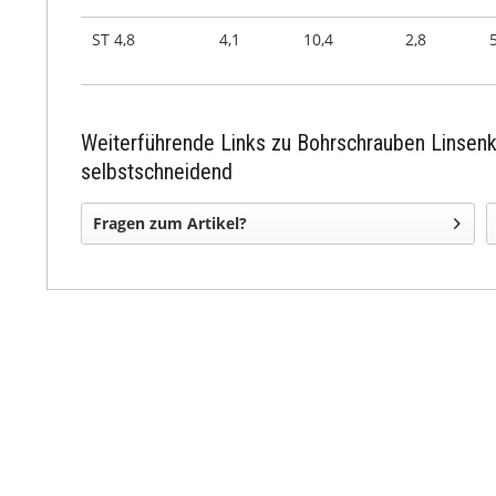
ST 4,8
4,1
10,4
2,8
Weiterführende Links zu Bohrschrauben Linsen
selbstschneidend
Fragen zum Artikel?